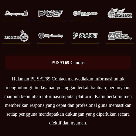
PUSAT69 Contact
Halaman PUSAT69 Contact menyediakan informasi untuk
menghubungi tim layanan pelanggan terkait bantuan, pertanyaan,
maupun kebutuhan informasi seputar platform. Kami berkomitmen
memberikan respons yang cepat dan profesional guna memastikan
setiap pengguna mendapatkan dukungan yang diperlukan secara
efektif dan nyaman.